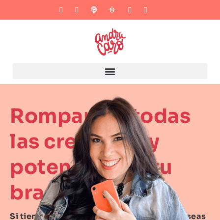
Rompamos todas
las creencias y
potenciemos tu
branding
Si tienes alguna duda sobre tu marca o deseas